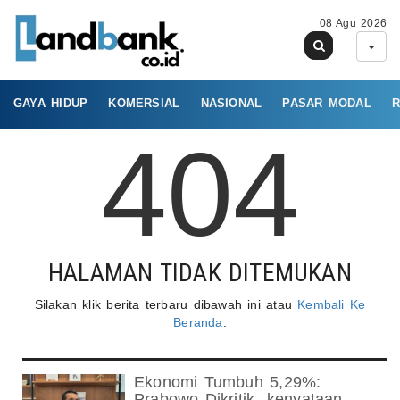
08 Agu 2026
GAYA HIDUP
KOMERSIAL
NASIONAL
PASAR MODAL
R
404
HALAMAN TIDAK DITEMUKAN
Silakan klik berita terbaru dibawah ini atau
Kembali Ke
Beranda
.
Ekonomi Tumbuh 5,29%:
Prabowo Dikritik- kenyataan