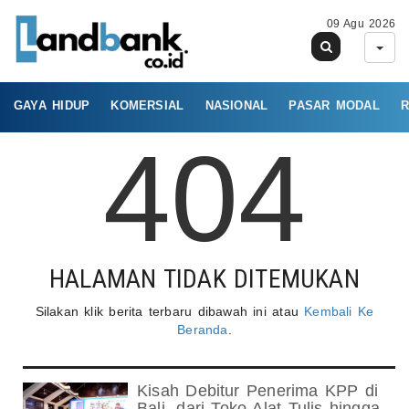
09 Agu 2026
GAYA HIDUP
KOMERSIAL
NASIONAL
PASAR MODAL
R
404
HALAMAN TIDAK DITEMUKAN
Silakan klik berita terbaru dibawah ini atau
Kembali Ke
Beranda
.
Kisah Debitur Penerima KPP di
Bali, dari Toko Alat Tulis hingga