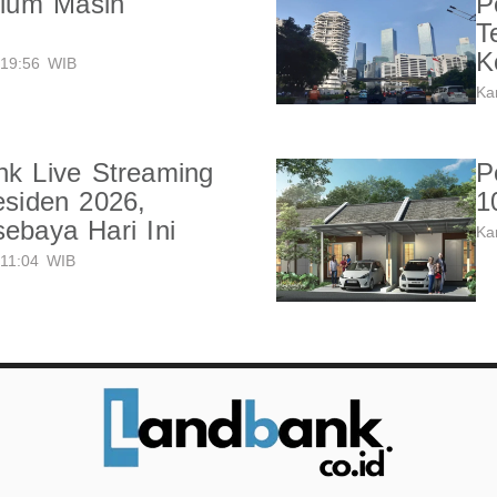
ium Masih
P
T
K
19:56 WIB
Ka
nk Live Streaming
P
esiden 2026,
1
sebaya Hari Ini
Ka
11:04 WIB