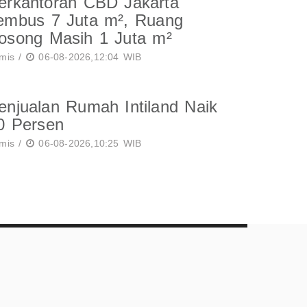
erkantoran CBD Jakarta
embus 7 Juta m², Ruang
osong Masih 1 Juta m²
mis /
06-08-2026,12:04 WIB
enjualan Rumah Intiland Naik
0 Persen
mis /
06-08-2026,10:25 WIB