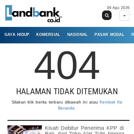
09 Agu 2026
GAYA HIDUP
KOMERSIAL
NASIONAL
PASAR MODAL
R
404
HALAMAN TIDAK DITEMUKAN
Silakan klik berita terbaru dibawah ini atau
Kembali Ke
Beranda
.
Kisah Debitur Penerima KPP di
Bali, dari Toko Alat Tulis hingga