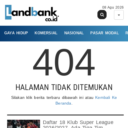
08 Agu 2026
GAYA HIDUP
KOMERSIAL
NASIONAL
PASAR MODAL
R
404
HALAMAN TIDAK DITEMUKAN
Silakan klik berita terbaru dibawah ini atau
Kembali Ke
Beranda
.
Daftar 18 Klub Super League
2026/2027, Ada Tiga Tim