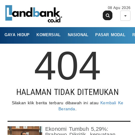
08 Agu 2026
GAYA HIDUP
KOMERSIAL
NASIONAL
PASAR MODAL
R
404
HALAMAN TIDAK DITEMUKAN
Silakan klik berita terbaru dibawah ini atau
Kembali Ke
Beranda
.
Ekonomi Tumbuh 5,29%:
Prabowo Dikritik- kenyataan