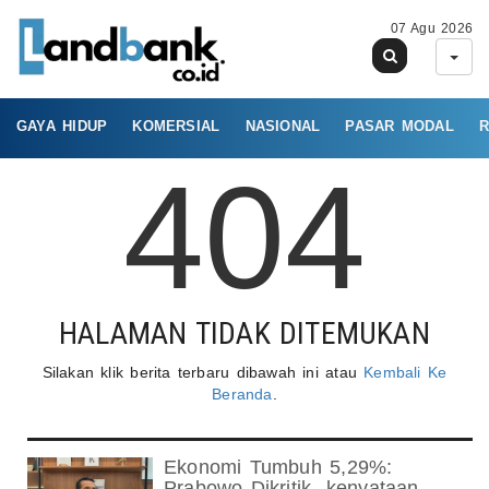
07 Agu 2026
GAYA HIDUP
KOMERSIAL
NASIONAL
PASAR MODAL
R
404
HALAMAN TIDAK DITEMUKAN
Silakan klik berita terbaru dibawah ini atau
Kembali Ke
Beranda
.
Ekonomi Tumbuh 5,29%:
Prabowo Dikritik- kenyataan