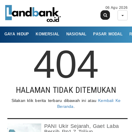
06 Agu 2026
GAYA HIDUP
KOMERSIAL
NASIONAL
PASAR MODAL
R
404
HALAMAN TIDAK DITEMUKAN
Silakan klik berita terbaru dibawah ini atau
Kembali Ke
Beranda
.
PANI Ukir Sejarah, Gaet Laba
Bersih Rp1,7 Triliun