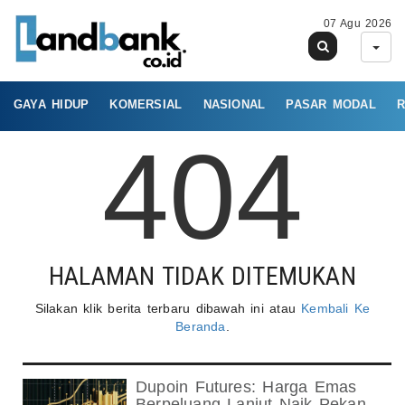
07 Agu 2026
GAYA HIDUP
KOMERSIAL
NASIONAL
PASAR MODAL
R
404
HALAMAN TIDAK DITEMUKAN
Silakan klik berita terbaru dibawah ini atau
Kembali Ke
Beranda
.
Dupoin Futures: Harga Emas
Berpeluang Lanjut Naik Pekan