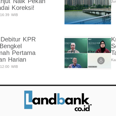
njut Naik Pekan
Ju
dai Koreksi!
16:39 WIB
 Debitur KPR
K
Bengkel
S
mah Pertama
T
an Harian
Ka
12:00 WIB