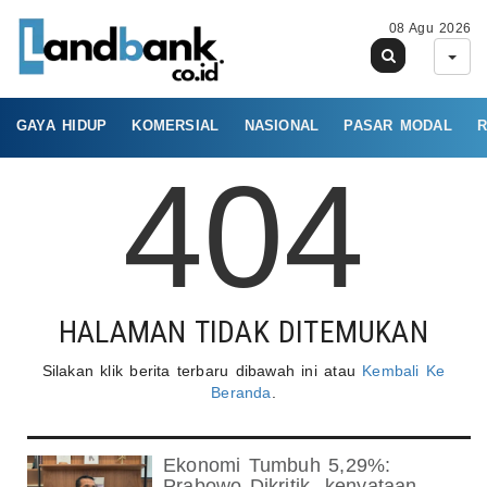
08 Agu 2026
GAYA HIDUP
KOMERSIAL
NASIONAL
PASAR MODAL
R
404
HALAMAN TIDAK DITEMUKAN
Silakan klik berita terbaru dibawah ini atau
Kembali Ke
Beranda
.
Ekonomi Tumbuh 5,29%:
Prabowo Dikritik- kenyataan