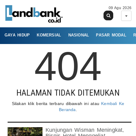
09 Agu 2026
GAYA HIDUP
KOMERSIAL
NASIONAL
PASAR MODAL
R
404
HALAMAN TIDAK DITEMUKAN
Silakan klik berita terbaru dibawah ini atau
Kembali Ke
Beranda
.
Kunjungan Wisman Meningkat,
Bisnis Hotel Menggeliat