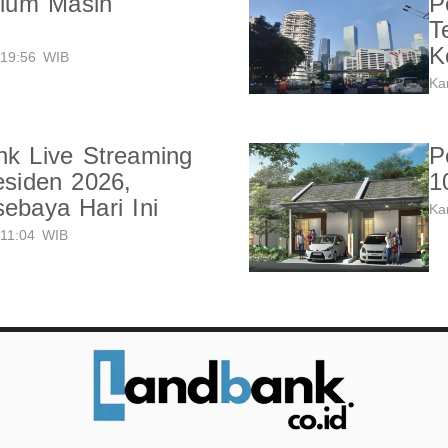
ium Masih
P
T
K
19:56 WIB
Ka
nk Live Streaming
P
esiden 2026,
1
sebaya Hari Ini
Ka
11:04 WIB