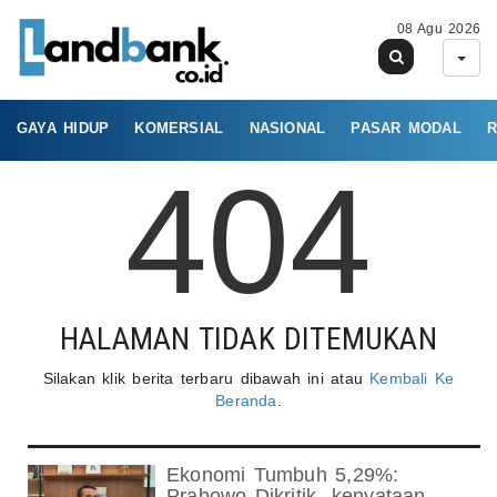
08 Agu 2026
GAYA HIDUP
KOMERSIAL
NASIONAL
PASAR MODAL
R
404
HALAMAN TIDAK DITEMUKAN
Silakan klik berita terbaru dibawah ini atau
Kembali Ke
Beranda
.
Ekonomi Tumbuh 5,29%:
Prabowo Dikritik- kenyataan