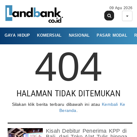
09 Agu 2026
GAYA HIDUP
KOMERSIAL
NASIONAL
PASAR MODAL
R
404
HALAMAN TIDAK DITEMUKAN
Silakan klik berita terbaru dibawah ini atau
Kembali Ke
Beranda
.
Kisah Debitur Penerima KPP di
Bali, dari Toko Alat Tulis hingga