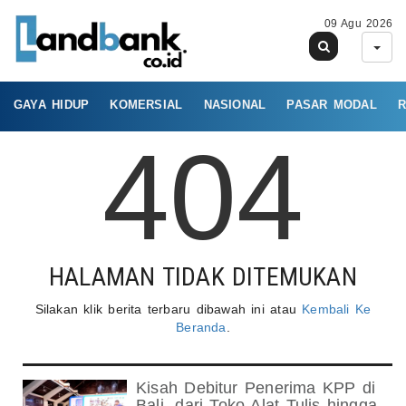
09 Agu 2026
GAYA HIDUP
KOMERSIAL
NASIONAL
PASAR MODAL
R
404
HALAMAN TIDAK DITEMUKAN
Silakan klik berita terbaru dibawah ini atau
Kembali Ke
Beranda
.
Kisah Debitur Penerima KPP di
Bali, dari Toko Alat Tulis hingga