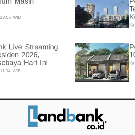
ium Masih
P
T
K
19:56 WIB
Ka
nk Live Streaming
P
esiden 2026,
1
sebaya Hari Ini
Ka
11:04 WIB