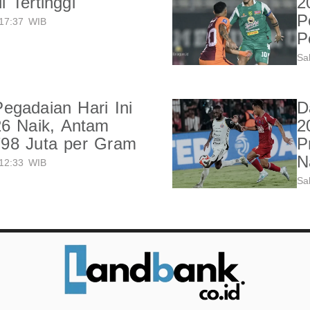
 Tertinggi
2
P
17:37 WIB
P
Sa
gadaian Hari Ini
D
26 Naik, Antam
2
98 Juta per Gram
P
N
12:33 WIB
Sa