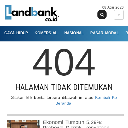
08 Agu 2026
GAYA HIDUP
KOMERSIAL
NASIONAL
PASAR MODAL
R
404
HALAMAN TIDAK DITEMUKAN
Silakan klik berita terbaru dibawah ini atau
Kembali Ke
Beranda
.
Ekonomi Tumbuh 5,29%:
Prabowo Dikritik- kenyataan