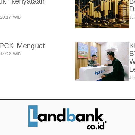
tik- kenyataan
B
D
20:17 WIB
Ju
LPCK Menguat
K
B
14:22 WIB
W
L
Ju