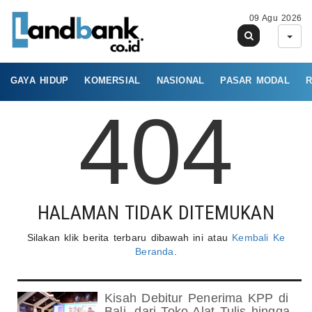
09 Agu 2026
GAYA HIDUP
KOMERSIAL
NASIONAL
PASAR MODAL
R
404
HALAMAN TIDAK DITEMUKAN
Silakan klik berita terbaru dibawah ini atau
Kembali Ke
Beranda
.
Kisah Debitur Penerima KPP di
Bali, dari Toko Alat Tulis hingga