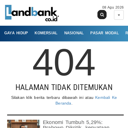
08 Agu 2026
GAYA HIDUP
KOMERSIAL
NASIONAL
PASAR MODAL
R
404
HALAMAN TIDAK DITEMUKAN
Silakan klik berita terbaru dibawah ini atau
Kembali Ke
Beranda
.
Ekonomi Tumbuh 5,29%:
Prabowo Dikritik- kenyataan