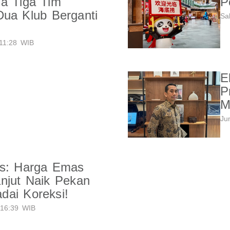
a Tiga Tim
P
ua Klub Berganti
Sa
11:28 WIB
E
P
M
Ju
es: Harga Emas
njut Naik Pekan
dai Koreksi!
16:39 WIB