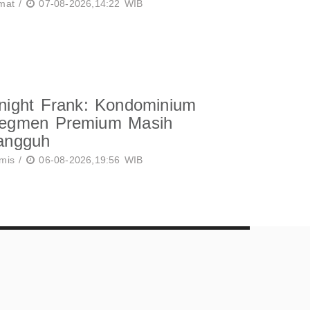
mat /
07-08-2026,14:22 WIB
night Frank: Kondominium
egmen Premium Masih
angguh
mis /
06-08-2026,19:56 WIB