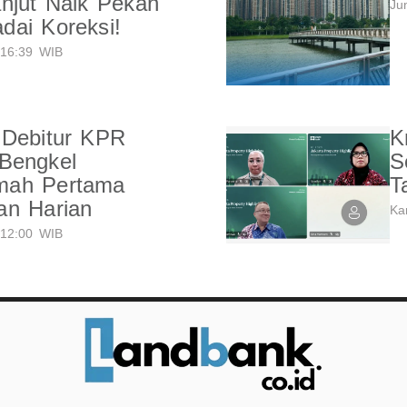
njut Naik Pekan
Ju
dai Koreksi!
16:39 WIB
 Debitur KPR
K
Bengkel
S
mah Pertama
T
an Harian
Ka
12:00 WIB