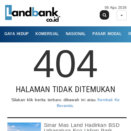
06 Agu 2026
GAYA HIDUP
KOMERSIAL
NASIONAL
PASAR MODAL
R
404
HALAMAN TIDAK DITEMUKAN
Silakan klik berita terbaru dibawah ini atau
Kembali Ke
Beranda
.
Sinar Mas Land Hadirkan BSD
Urbanatura Eco Urban Park,