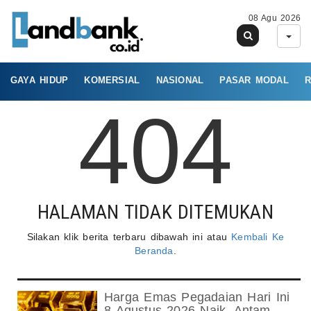
08 Agu 2026
GAYA HIDUP
KOMERSIAL
NASIONAL
PASAR MODAL
R
404
HALAMAN TIDAK DITEMUKAN
Silakan klik berita terbaru dibawah ini atau
Kembali Ke
Beranda
.
Harga Emas Pegadaian Hari Ini
8 Agustus 2026 Naik, Antam