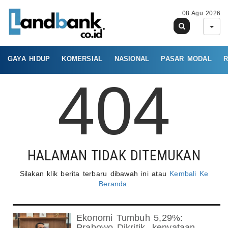
08 Agu 2026
GAYA HIDUP
KOMERSIAL
NASIONAL
PASAR MODAL
R
404
HALAMAN TIDAK DITEMUKAN
Silakan klik berita terbaru dibawah ini atau
Kembali Ke
Beranda
.
Ekonomi Tumbuh 5,29%:
Prabowo Dikritik- kenyataan