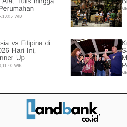
o Alat Tulis hingga
B
Perumahan
Mi
,13:05 WIB
ia vs Filipina di
K
6 Hari Ini,
S
nner Up
M
P
,11:40 WIB
Mi