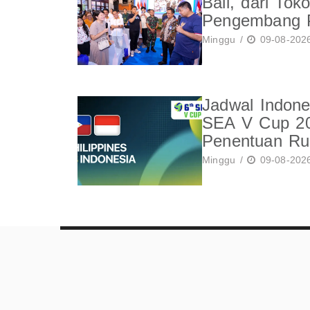
Bali, dari Tok
Pengembang 
Minggu /
09-08-2026
Jadwal Indones
SEA V Cup 202
Penentuan Ru
Minggu /
09-08-2026