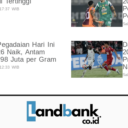
 Tertinggi
2
P
17:37 WIB
P
Sa
gadaian Hari Ini
D
26 Naik, Antam
2
98 Juta per Gram
P
N
12:33 WIB
Sa