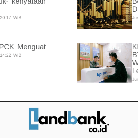
tik- kenyataan
B
D
20:17 WIB
Ju
LPCK Menguat
K
B
14:22 WIB
W
L
Ju