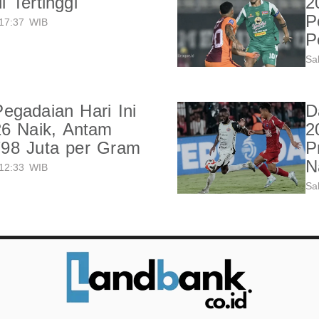
 Tertinggi
2
P
17:37 WIB
P
Sa
gadaian Hari Ini
D
26 Naik, Antam
2
98 Juta per Gram
P
N
12:33 WIB
Sa