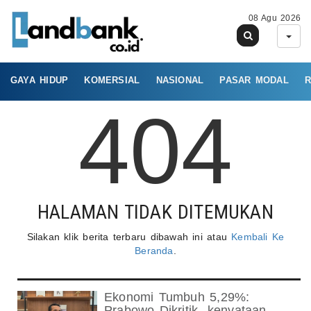
08 Agu 2026
GAYA HIDUP
KOMERSIAL
NASIONAL
PASAR MODAL
R
404
HALAMAN TIDAK DITEMUKAN
Silakan klik berita terbaru dibawah ini atau
Kembali Ke
Beranda
.
Ekonomi Tumbuh 5,29%:
Prabowo Dikritik- kenyataan