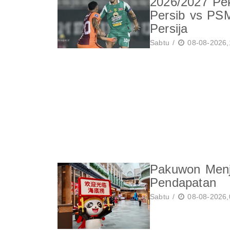
2026/2027 Pe
Persib vs PS
Persija
Sabtu /
08-08-2026,
Pakuwon Menja
Pendapatan
Sabtu /
08-08-2026,