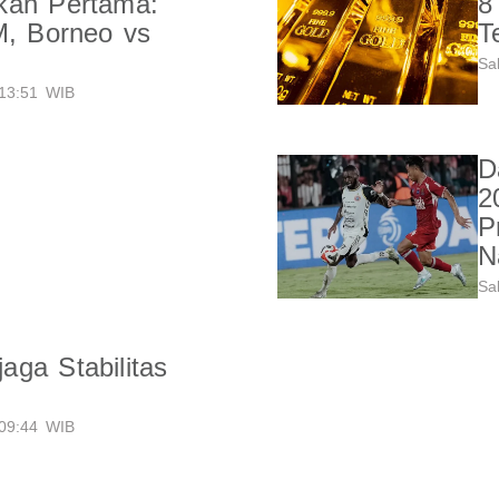
kan Pertama:
8
M, Borneo vs
T
Sa
13:51 WIB
D
2
P
N
Sa
ga Stabilitas
09:44 WIB