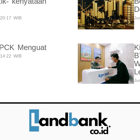
tik- kenyataan
B
D
20:17 WIB
Ju
LPCK Menguat
K
B
14:22 WIB
W
L
Ju