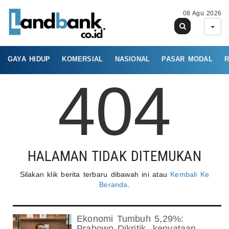
08 Agu 2026
GAYA HIDUP
KOMERSIAL
NASIONAL
PASAR MODAL
R
404
HALAMAN TIDAK DITEMUKAN
Silakan klik berita terbaru dibawah ini atau
Kembali Ke
Beranda
.
Ekonomi Tumbuh 5,29%:
Prabowo Dikritik- kenyataan