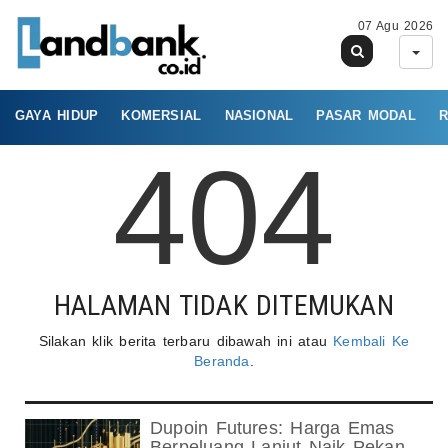
07 Agu 2026
GAYA HIDUP
KOMERSIAL
NASIONAL
PASAR MODAL
R
404
HALAMAN TIDAK DITEMUKAN
Silakan klik berita terbaru dibawah ini atau
Kembali Ke
Beranda
.
Dupoin Futures: Harga Emas
Berpeluang Lanjut Naik Pekan