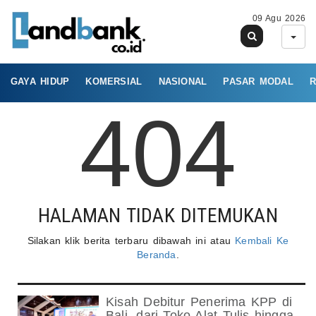
09 Agu 2026
GAYA HIDUP
KOMERSIAL
NASIONAL
PASAR MODAL
R
404
HALAMAN TIDAK DITEMUKAN
Silakan klik berita terbaru dibawah ini atau
Kembali Ke
Beranda
.
Kisah Debitur Penerima KPP di
Bali, dari Toko Alat Tulis hingga